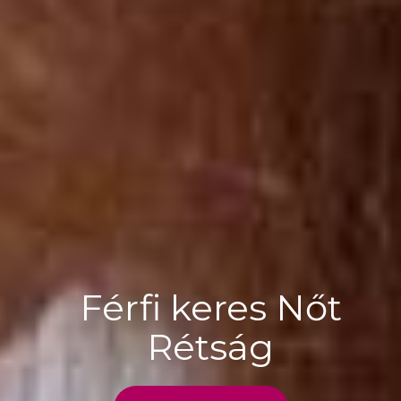
Férfi keres Nőt
Rétság