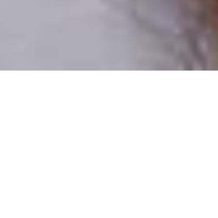
Csak valódi felhasználók
A profilok 100%-a ellenőrzött