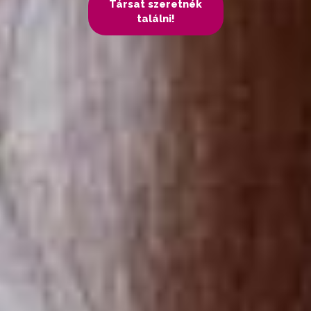
Társat szeretnék
találni!