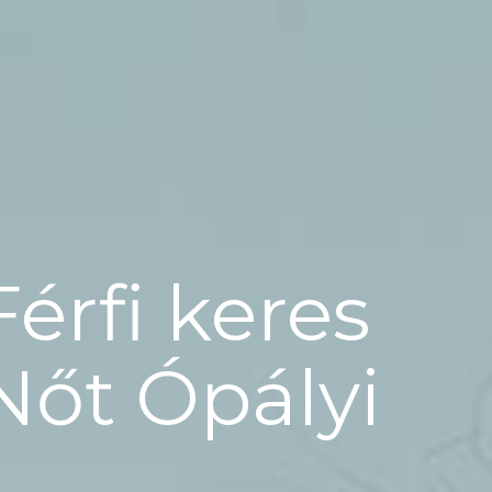
Férfi keres
Nőt Ópályi