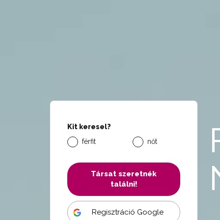
Kit keresel?
férfit
nőt
Társat szeretnék
találni!
Regisztráció Google