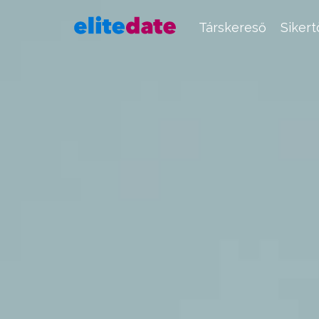
Társkereső
Siker