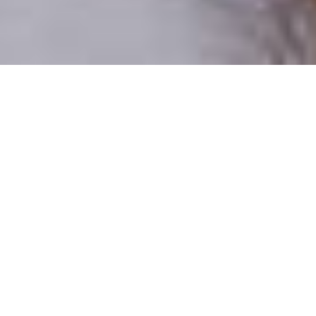
Csak valódi felhasználók
A profilok 100%-a ellenőrzött