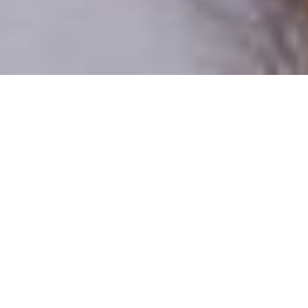
Csak valódi felhasználók
A profilok 100%-a ellenőrzött