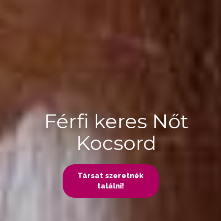
Férfi keres Nőt
Kocsord
Társat szeretnék
találni!