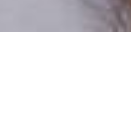
Csak valódi felhasználók
A profilok 100%-a ellenőrzött