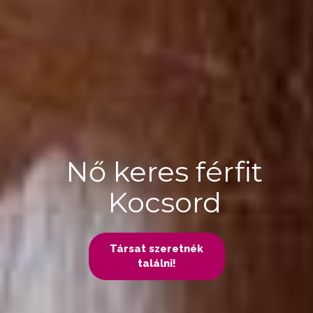
Nő keres férfit
Kocsord
Társat szeretnék
találni!