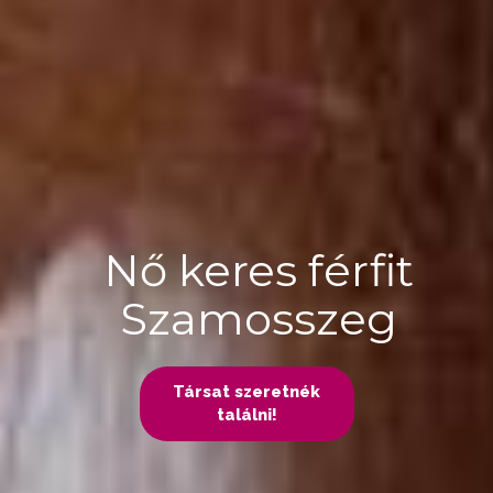
Nő keres férfit
Szamosszeg
Társat szeretnék
találni!