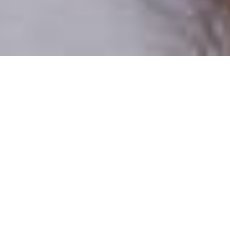
Csak valódi felhasználók
A profilok 100%-a ellenőrzött