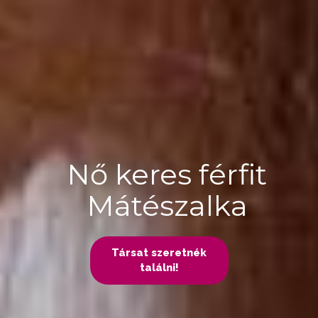
Nő keres férfit
Mátészalka
Társat szeretnék
találni!