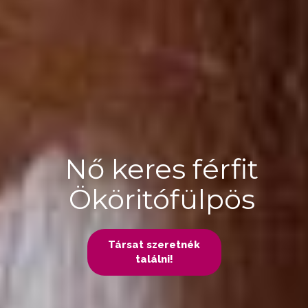
Nő keres férfit
Ököritófülpös
Társat szeretnék
találni!