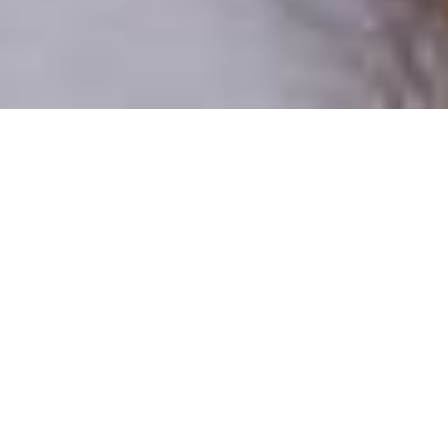
Csak valódi felhasználók
A profilok 100%-a ellenőrzött