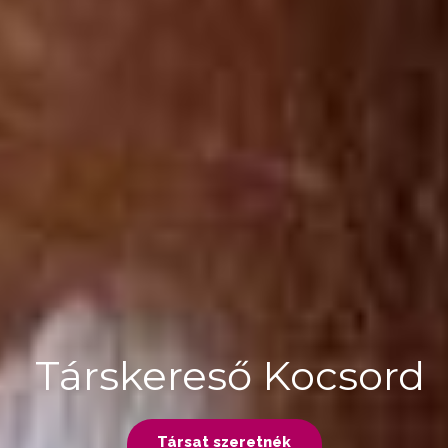
Társkereső Kocsord
Társat szeretnék