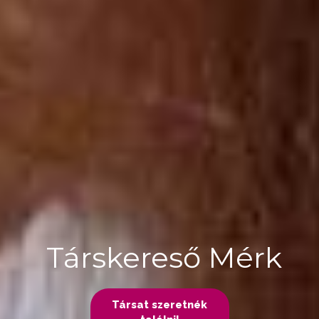
Társkereső Mérk
Társat szeretnék