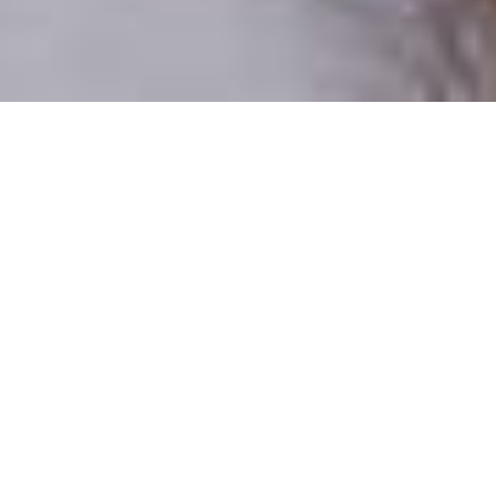
Csak valódi felhasználók
A profilok 100%-a ellenőrzött