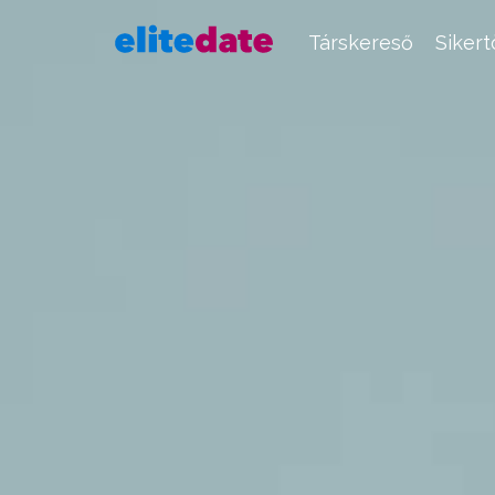
Társkereső
Siker