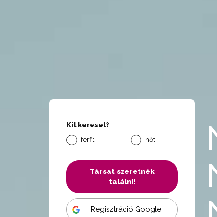
Kit keresel?
férfit
nőt
Társat szeretnék
találni!
Regisztráció Google