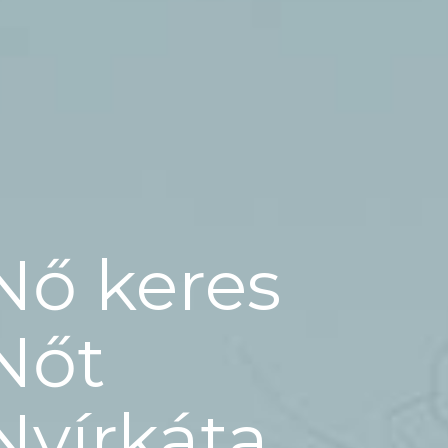
Nő keres
Nőt
Nyírkáta