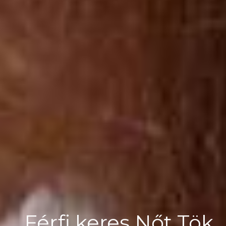
Férfi keres Nőt Tök