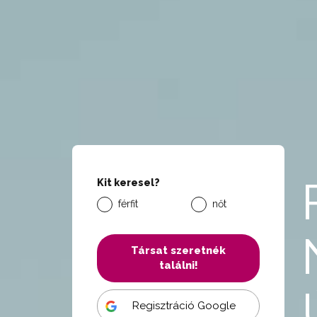
Kit keresel?
férfit
nőt
Társat szeretnék
találni!
Regisztráció Google