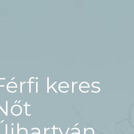
Férfi keres
Nőt
Újhartyán