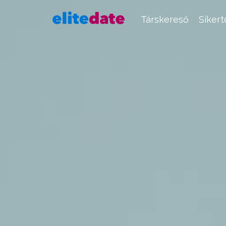
Társkereső
Siker