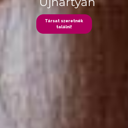
Újhartyán
Társat szeretnék
találni!