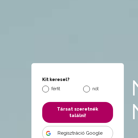
Kit keresel?
férfit
nőt
Társat szeretnék
találni!
Regisztráció Google