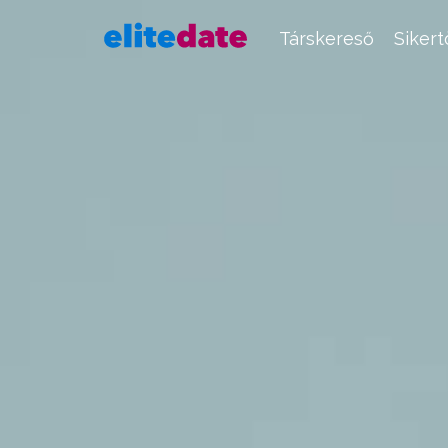
Társkereső
Siker