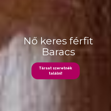
Nő keres férfit
Baracs
Társat szeretnék
találni!