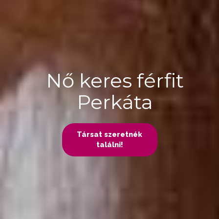
Nő keres férfit
Perkáta
Társat szeretnék
találni!