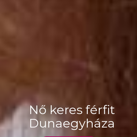
Nő keres férfit
Dunaegyháza