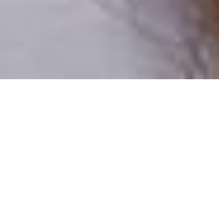
Csak valódi felhasználók
A profilok 100%-a ellenőrzött