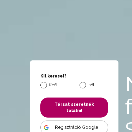
Kit keresel?
férfit
nőt
Társat szeretnék
találni!
Regisztráció Google