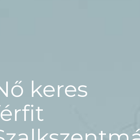
Nő keres
férfit
Szalkszentm