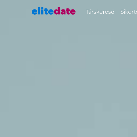
Társkereső
Siker