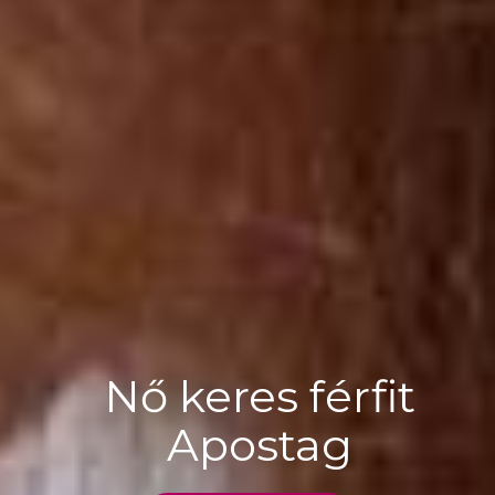
Nő keres férfit
Apostag