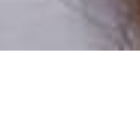
Csak valódi felhasználók
A profilok 100%-a ellenőrzött