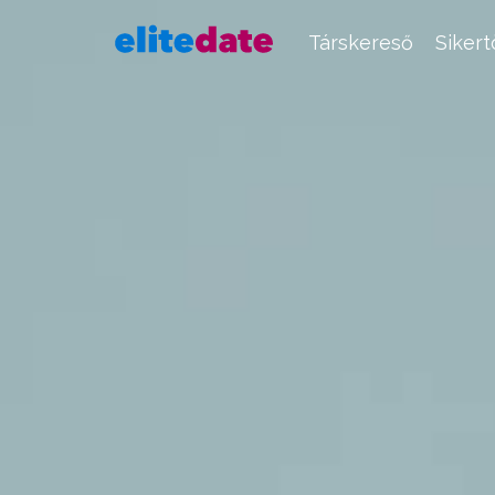
Társkereső
Siker