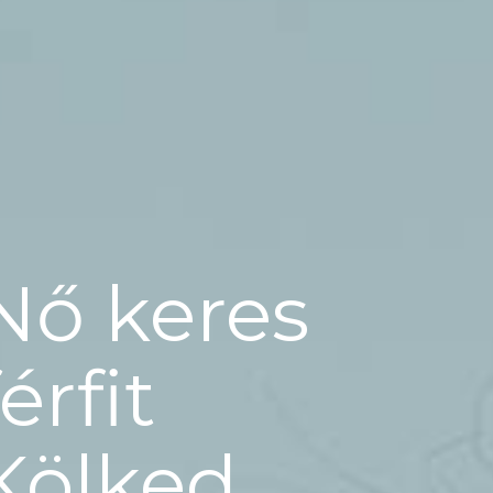
Nő keres
férfit
Kölked