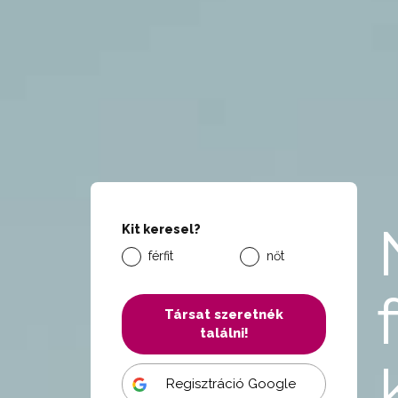
Kit keresel?
férfit
nőt
Társat szeretnék
találni!
Regisztráció Google