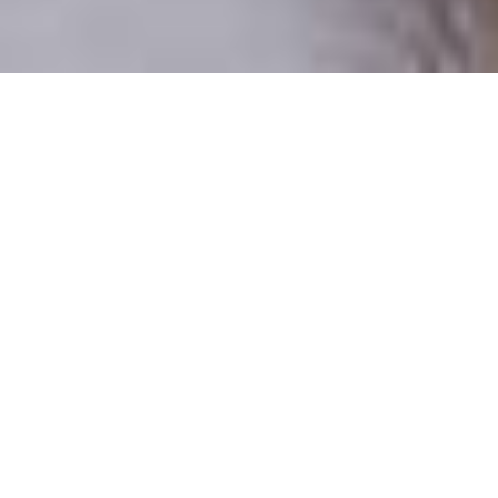
Csak valódi felhasználók
A profilok 100%-a ellenőrzött