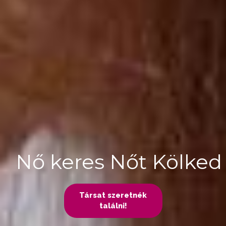
Nő keres Nőt Kölked
Társat szeretnék
találni!