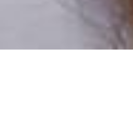
Csak valódi felhasználók
A profilok 100%-a ellenőrzött