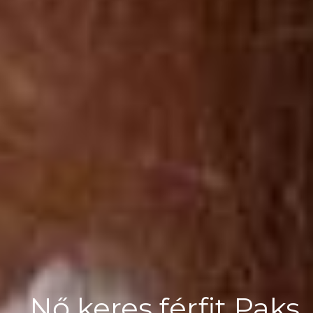
Nő keres férfit Paks