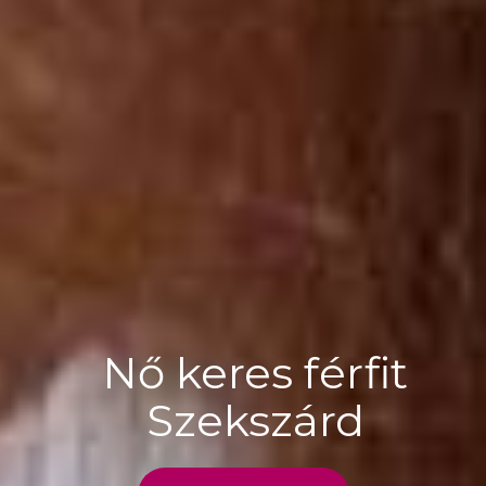
Nő keres férfit
Szekszárd