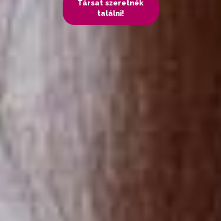
Társat szeretnék
találni!