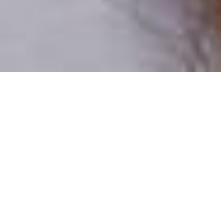
Csak valódi felhasználók
A profilok 100%-a ellenőrzött