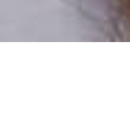
Csak valódi felhasználók
A profilok 100%-a ellenőrzött