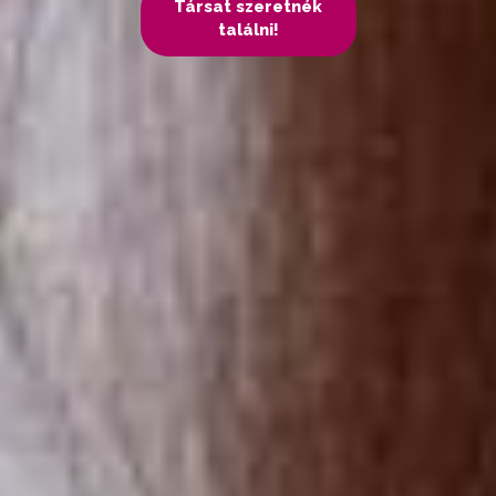
Társat szeretnék
találni!