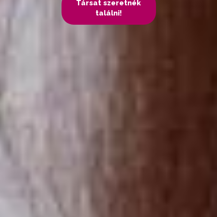
Társat szeretnék
találni!