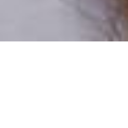
Csak valódi felhasználók
A profilok 100%-a ellenőrzött