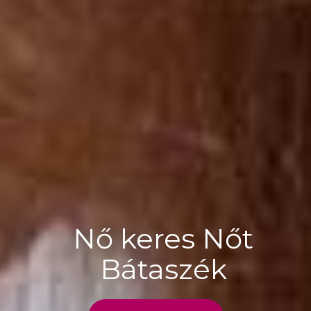
Nő keres Nőt
Bátaszék