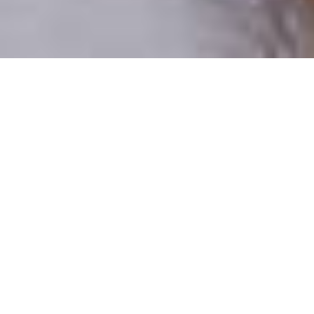
Csak valódi felhasználók
A profilok 100%-a ellenőrzött