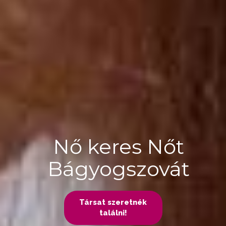
Nő keres Nőt
Bágyogszovát
Társat szeretnék
találni!