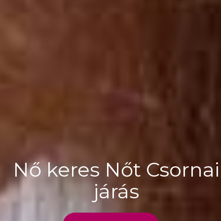
Nő keres Nőt Csornai
járás