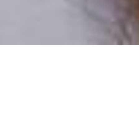
Csak valódi felhasználók
A profilok 100%-a ellenőrzött