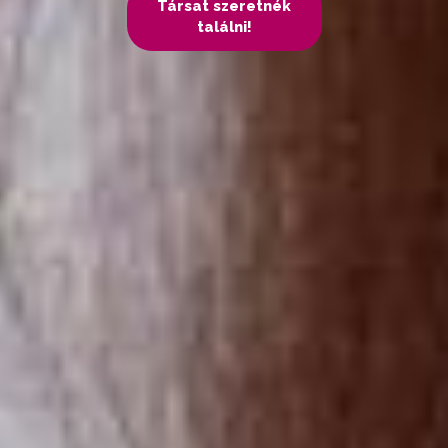
Társat szeretnék
találni!