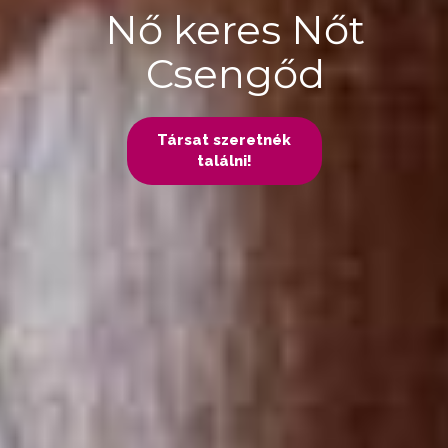
Nő keres Nőt
Csengőd
Társat szeretnék
találni!