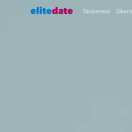
Társkereső
Siker