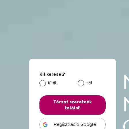
Kit keresel?
férfit
nőt
Társat szeretnék
találni!
Regisztráció Google