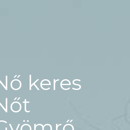
Nő keres
Nőt
Gyömrő