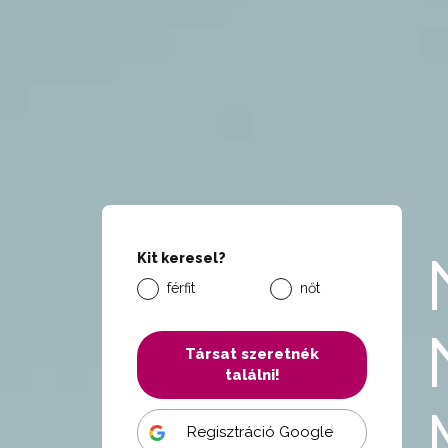
Kit keresel?
férfit
nőt
Társat szeretnék
találni!
Regisztráció Google