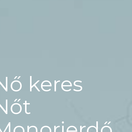
Nő keres
Nőt
Monorierdő