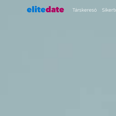
Társkereső
Siker