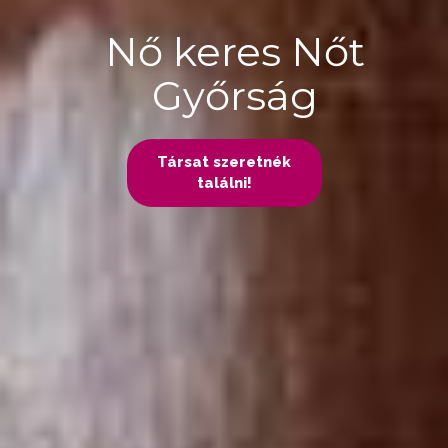
Nő keres Nőt
Győrság
Társat szeretnék
találni!