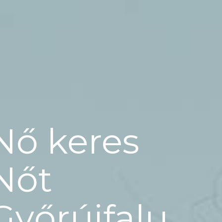
Nő keres
Nőt
Győrújfalu