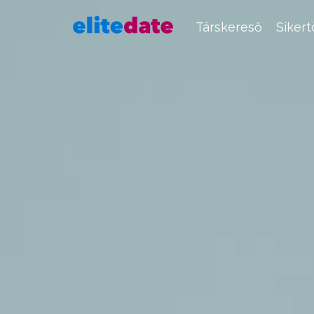
Társkereső
Siker