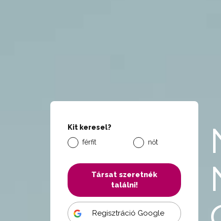
Kit keresel?
férfit
nőt
Társat szeretnék
találni!
Regisztráció Google