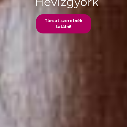
Hévízgyörk
Társat szeretnék
találni!