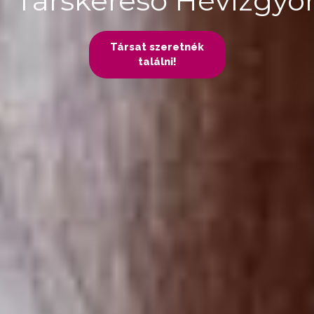
Társkereső Hévízgyö
Társat szeretnék
találni!