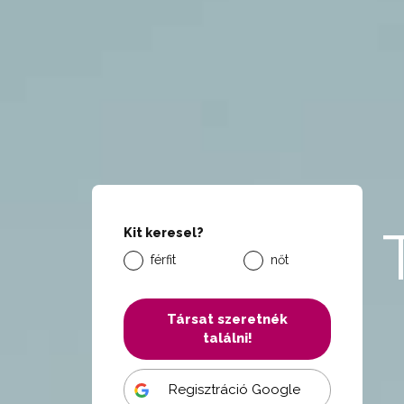
Kit keresel?
férfit
nőt
Társat szeretnék
találni!
Regisztráció Google