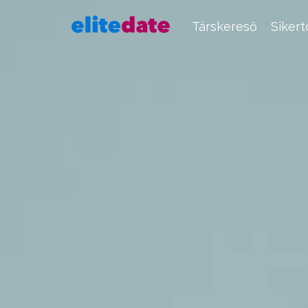
Társkereső
Siker