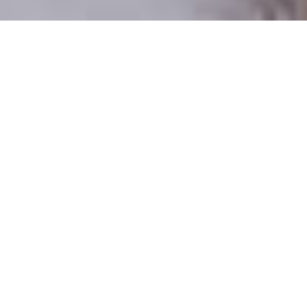
Csak valódi felhasználók
A profilok 100%-a ellenőrzött
Csak komoly társkeresőknek