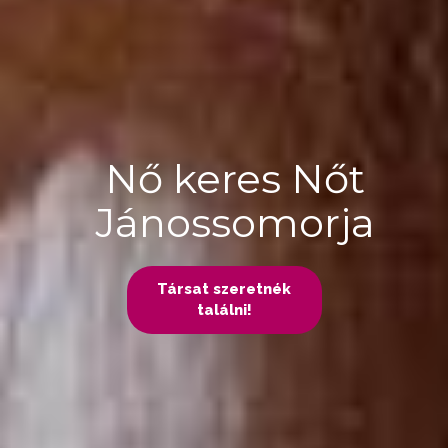
Nő keres Nőt
Jánossomorja
Társat szeretnék
találni!