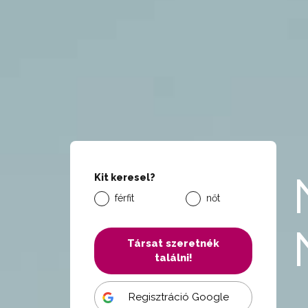
Kit keresel?
férfit
nőt
Társat szeretnék
találni!
Regisztráció Google