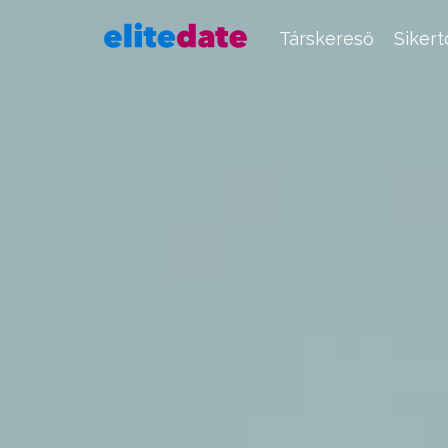
Társkereső
Siker