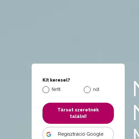
Kit keresel?
férfit
nőt
Társat szeretnék
találni!
Regisztráció Google