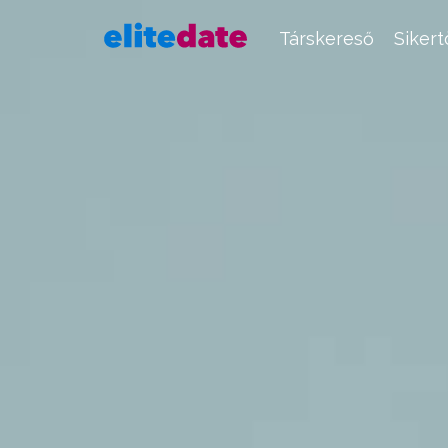
Társkereső
Siker