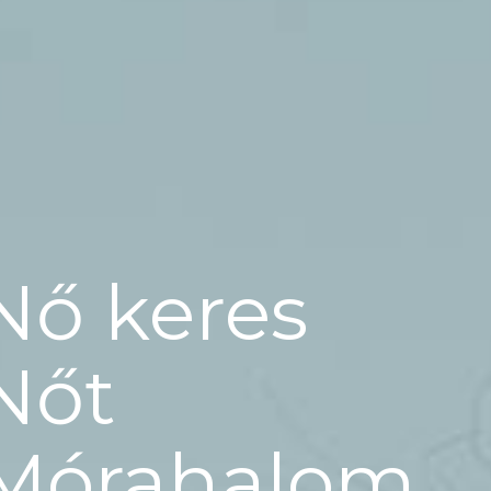
Nő keres
Nőt
Mórahalom