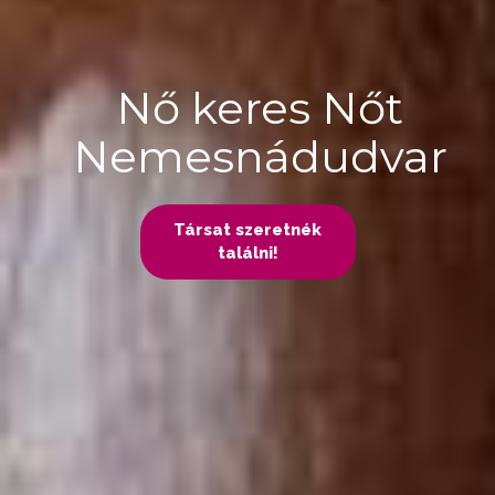
Nő keres Nőt
Nemesnádudvar
Társat szeretnék
találni!