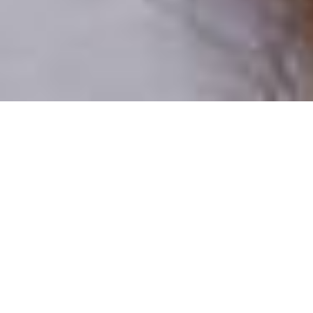
Csak valódi felhasználók
A profilok 100%-a ellenőrzött