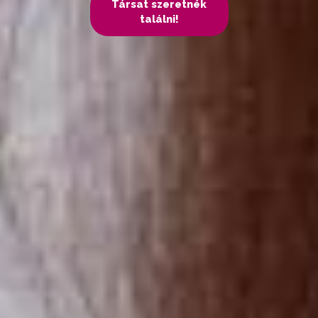
Társat szeretnék
találni!