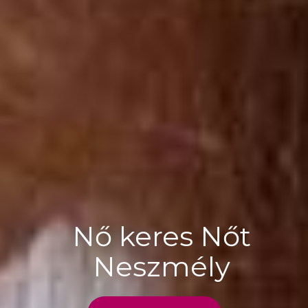
Nő keres Nőt
Neszmély