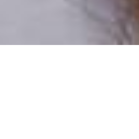
Csak valódi felhasználók
A profilok 100%-a ellenőrzött