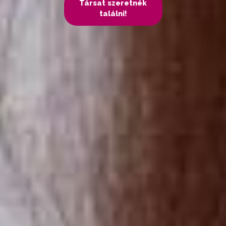
Társat szeretnék
találni!