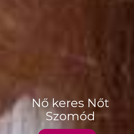
Nő keres Nőt
Szomód