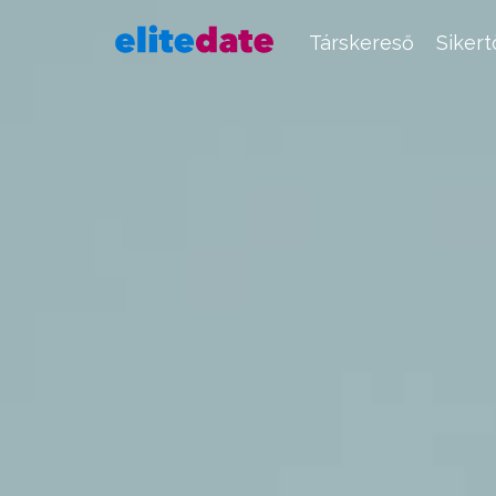
Társkereső
Siker