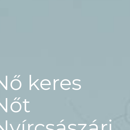
Nő keres
Nőt
Nyírcsászári