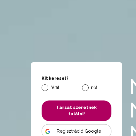
Kit keresel?
férfit
nőt
Társat szeretnék
találni!
Regisztráció Google