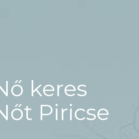
Nő keres
Nőt Piricse