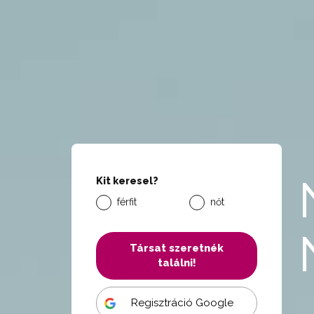
Kit keresel?
férfit
nőt
Társat szeretnék
találni!
Regisztráció Google