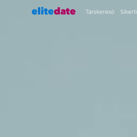
Társkereső
Siker