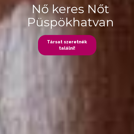
Nő keres Nőt
Püspökhatvan
Társat szeretnék
találni!