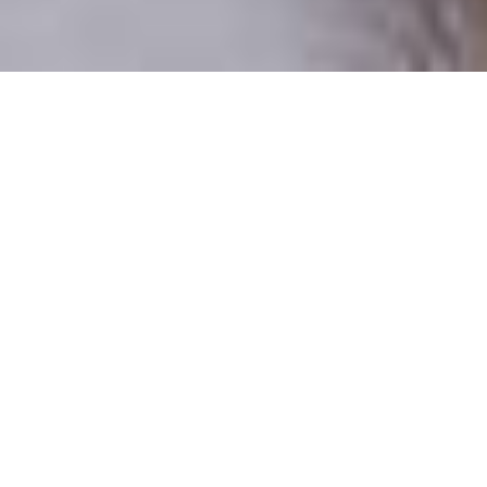
Csak valódi felhasználók
A profilok 100%-a ellenőrzött