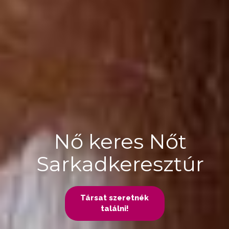
Nő keres Nőt
Sarkadkeresztúr
Társat szeretnék
találni!