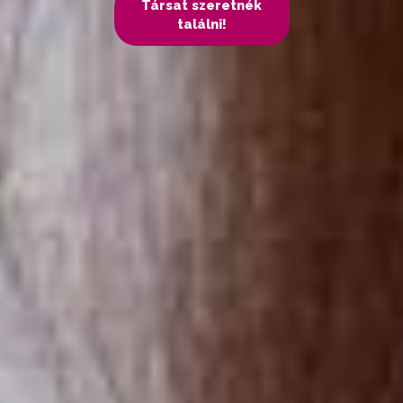
Társat szeretnék
találni!