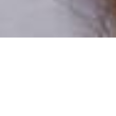
Csak valódi felhasználók
A profilok 100%-a ellenőrzött